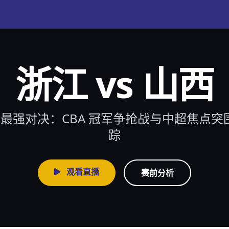
浙江 vs 山西
赛季最强对决：CBA 冠军争抢战与中超焦点
踪
观看直播
赛前分析